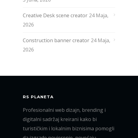
Creative Desk scene creator
24 Maja,
2026
Construction banner creator
24 Maja,
2026
RS PLANETA
Profesionalni web dizajn, brending i
digitalni sadržaj kreirani kako bi
turističkim i lokalnim biznisima pomogli
da izgrade povjerenje, povećaju