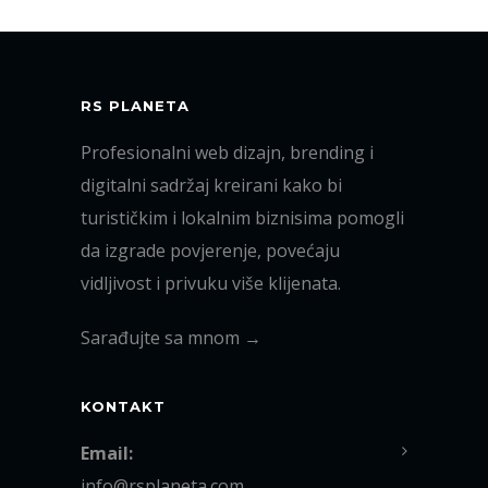
RS PLANETA
Profesionalni web dizajn, brending i
digitalni sadržaj kreirani kako bi
turističkim i lokalnim biznisima pomogli
da izgrade povjerenje, povećaju
vidljivost i privuku više klijenata.
Sarađujte sa mnom →
KONTAKT
Email:
info@rsplaneta.com