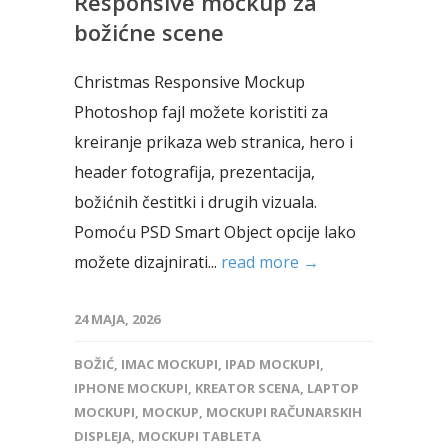
Responsive mockup za
božićne scene
Christmas Responsive Mockup
Photoshop fajl možete koristiti za
kreiranje prikaza web stranica, hero i
header fotografija, prezentacija,
božićnih čestitki i drugih vizuala.
Pomoću PSD Smart Object opcije lako
možete dizajnirati...
read more →
24 MAJA, 2026
BOŽIĆ
,
IMAC MOCKUPI
,
IPAD MOCKUPI
,
IPHONE MOCKUPI
,
KREATOR SCENA
,
LAPTOP
MOCKUPI
,
MOCKUP
,
MOCKUPI RAČUNARSKIH
DISPLEJA
,
MOCKUPI TABLETA