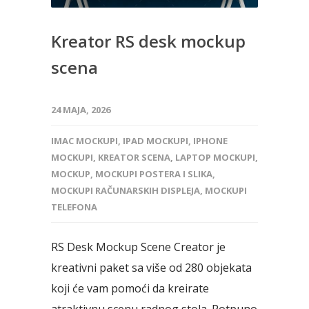
Kreator RS desk mockup
scena
24 MAJA, 2026
IMAC MOCKUPI
,
IPAD MOCKUPI
,
IPHONE
MOCKUPI
,
KREATOR SCENA
,
LAPTOP MOCKUPI
,
MOCKUP
,
MOCKUPI POSTERA I SLIKA
,
MOCKUPI RAČUNARSKIH DISPLEJA
,
MOCKUPI
TELEFONA
RS Desk Mockup Scene Creator je
kreativni paket sa više od 280 objekata
koji će vam pomoći da kreirate
atraktivnu scenu radnog stola. Potpuno