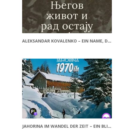
ALEKSANDAR KOVALENKO – EIN NAME, DER GESCHICHTE SCHRIEB
JAHORINA IM WANDEL DER ZEIT – EIN BLICK IN DIE VERGANGENHEIT