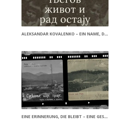
ALEKSANDAR KOVALENKO – EIN NAME, DER GESCHICHTE SCHRIEB
EINE ERINNERUNG, DIE BLEIBT – EINE GESCHICHTE ÜBER MENSCHEN UND ZEIT