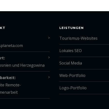
KT
LEISTUNGEN
Tourismus-Websites
splaneta.com
Lokales SEO
rt:
Social Media
Bosnien und Herzegowina
Web-Portfolio
barkeit:
ite Remote-
Logo-Portfolio
enarbeit