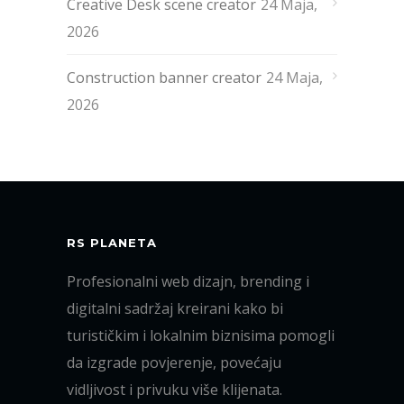
Creative Desk scene creator
24 Maja,
2026
Construction banner creator
24 Maja,
2026
RS PLANETA
Profesionalni web dizajn, brending i
digitalni sadržaj kreirani kako bi
turističkim i lokalnim biznisima pomogli
da izgrade povjerenje, povećaju
vidljivost i privuku više klijenata.