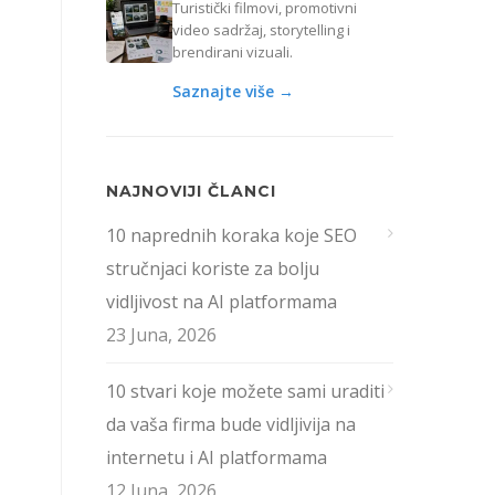
Turistički filmovi, promotivni
video sadržaj, storytelling i
brendirani vizuali.
Saznajte više →
NAJNOVIJI ČLANCI
10 naprednih koraka koje SEO
stručnjaci koriste za bolju
vidljivost na AI platformama
23 Juna, 2026
10 stvari koje možete sami uraditi
da vaša firma bude vidljivija na
internetu i AI platformama
12 Juna, 2026