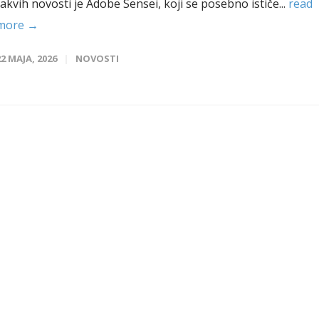
takvih novosti je Adobe Sensei, koji se posebno ističe...
read
more →
22 MAJA, 2026
NOVOSTI