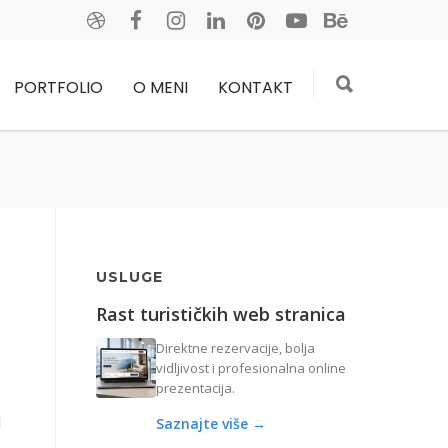
PORTFOLIO
O MENI
KONTAKT
USLUGE
Rast turističkih web stranica
Direktne rezervacije, bolja
vidljivost i profesionalna online
prezentacija.
d
Saznajte više →