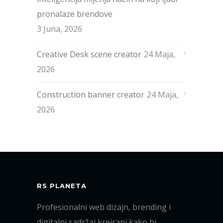
pronalaze brendove
3 Juna, 2026
Creative Desk scene creator
24 Maja,
2026
Construction banner creator
24 Maja,
2026
RS PLANETA
Profesionalni web dizajn, brending i
digitalni sadržaj kreirani kako bi