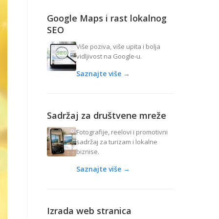
Google Maps i rast lokalnog
SEO
Više poziva, više upita i bolja
vidljivost na Google-u.
Saznajte više →
Sadržaj za društvene mreže
Fotografije, reelovi i promotivni
sadržaj za turizam i lokalne
biznise.
Saznajte više →
Izrada web stranica