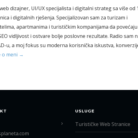
web dizajner, UI/UX specijalista i digitalni strateg sa više od 
ica i digitalnih rješenja. Specijalizovan sam za turizam i
telima, apartmanima i turističkim kompanijama da povećaju
SEO vidljivost i ostvare bolje poslovne rezultate. Radio sam 
AD-u, a moj fokus su moderna korisnička iskustva, konverzije
e o meni →
KT
USLUGE
Turističke Web Stranice
splaneta.com