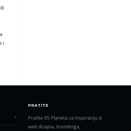
18
na
 i
PRATITE
Pratite RS Planeta za inspiraciju iz
web dizajna, brendinga,