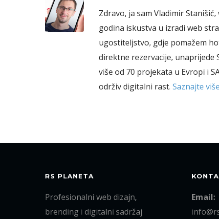
Zdravo, ja sam Vladimir Stanišić, 
godina iskustva u izradi web stran
ugostiteljstvo, gdje pomažem ho
direktne rezervacije, unaprijede 
više od 70 projekata u Evropi i S
održiv digitalni rast.
Saznajte viš
RS PLANETA
KONTA
Profesionalni web dizajn,
Email:
brending i digitalni sadržaj
info@r