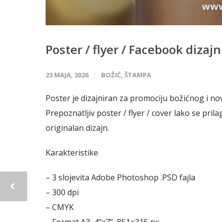
Poster / flyer / Facebook diza
23 MAJA, 2026
BOŽIĆ
,
ŠTAMPA
Poster je dizajniran za promociju božićnog i no
Prepoznatljiv poster / flyer / cover lako se pri
originalan dizajn.
Karakteristike
– 3 slojevita Adobe Photoshop .PSD fajla
– 300 dpi
– CMYK
– Format A3, 4”x7”, 851×315 px