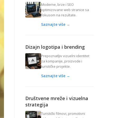
Moderne, brze i SEO
optimizovane web stranice sa
fokusom na rezultate.
Saznajte više →
Dizajn logotipa i brending
Prepoznatljiv vizuelni identitet
za kompanije, proizvode i
turističke projekte.
Saznajte više →
Društvene mreže i vizuelna
strategija
Turistički filmovi, promotivni