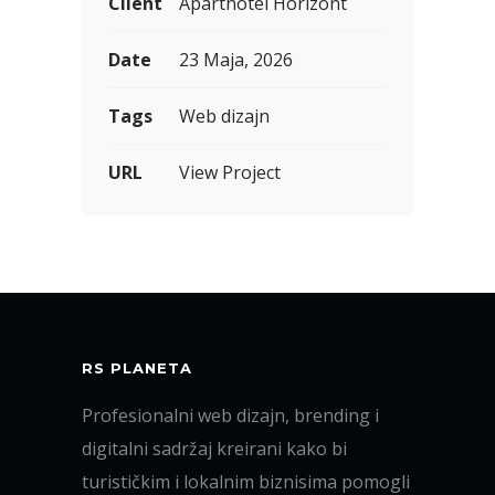
Client
Aparthotel Horizont
Date
23 Maja, 2026
Tags
Web dizajn
URL
View Project
RS PLANETA
Profesionalni web dizajn, brending i
digitalni sadržaj kreirani kako bi
turističkim i lokalnim biznisima pomogli