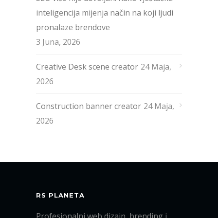
inteligencija mijenja način na koji ljudi
pronalaze brendove
3 Juna, 2026
Creative Desk scene creator
24 Maja,
2026
Construction banner creator
24 Maja,
2026
RS PLANETA
Profesionalni web dizajn, brending i