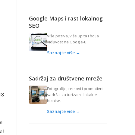
Google Maps i rast lokalnog
SEO
Više poziva, više upita i bolja
vidljivost na Google-u.
Saznajte više →
Sadržaj za društvene mreže
Fotografije, reelovi i promotivni
18
sadržaj za turizam i lokalne
biznise.
Saznajte više →
na
 i