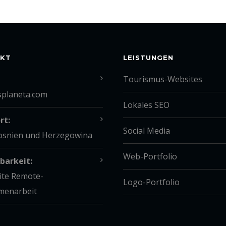
KT
LEISTUNGEN
Tourismus-Websites
splaneta.com
Lokales SEO
rt:
Social Media
Bosnien und Herzegowina
Web-Portfolio
barkeit:
ite Remote-
Logo-Portfolio
enarbeit