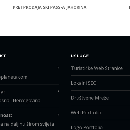
PRETPRODAJA SKI PASS-A JAHORINA
KT
USLUGE
Turističke Web Stranice
splaneta.com
Lokalni SEO
a:
Društvene Mreže
osna i Hercegovina
Web Portfolio
nost:
a na daljinu širom svijeta
Logo Portfolio