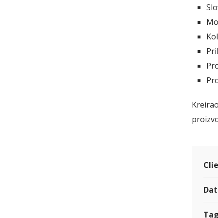
Slo
Mo
Kol
Pr
Pro
Pr
Kreirao
proizv
Cli
Dat
Tag