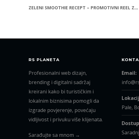
ZELENI SMOOTHIE RECEPT – PROMOTIVNI REEL ZA BLENDER
RS PLANETA
KONTA
Profesionalni web dizajn,
Email:
brending i digitalni sadržaj
info@r
kreirani kako bi turističkim i
Lokacij
lokalnim biznisima pomogli da
Pale, B
izgrade povjerenje, povećaju
vidljivost i privuku više klijenata.
Dostup
Saradnj
Sarađujte sa mnom →