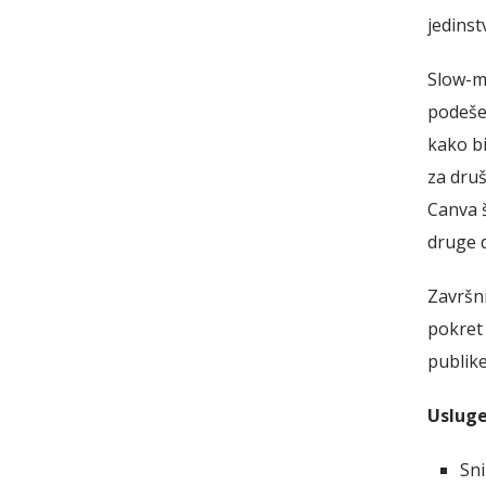
jedins
Slow-m
podešen
kako bi
za dru
Canva 
druge d
Završni
pokret
publike
Usluge
Sn