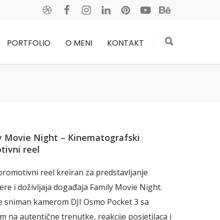
PORTFOLIO
O MENI
KONTAKT
y Movie Night – Kinematografski
ivni reel
promotivni reel kreiran za predstavljanje
re i doživljaja događaja Family Movie Night.
je sniman kamerom DJI Osmo Pocket 3 sa
 na autentične trenutke, reakcije posjetilaca i