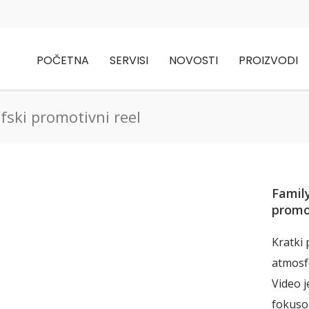
POČETNA
SERVISI
NOVOSTI
PROIZVODI
ski promotivni reel
Famil
promot
Kratki 
atmosfe
Video 
fokusom