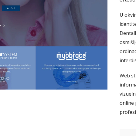
U okvir
identit
DentalH
osmišl
ordinac
interdi
Web str
informa
vizueln
online
profesi