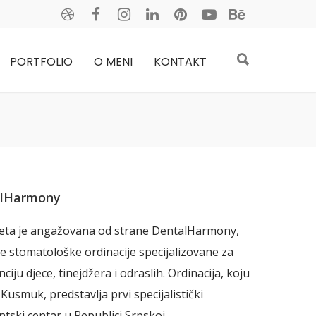
PORTFOLIO
O MENI
KONTAKT
lHarmony
eta je angažovana od strane DentalHarmony,
e stomatološke ordinacije specijalizovane za
ciju djece, tinejdžera i odraslih. Ordinacija, koju
 Kusmuk, predstavlja prvi specijalistički
tski centar u Republici Srpskoj.