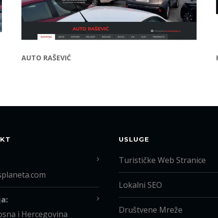
AUTO RAŠEVIĆ
KT
USLUGE
Turističke Web Stranice
splaneta.com
Lokalni SEO
a:
Društvene Mreže
osna i Hercegovina