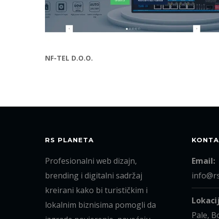
NF-TEL D.O.O.
RS PLANETA
KONTA
Profesionalni web dizajn,
Email:
brending i digitalni sadržaj
info@r
kreirani kako bi turističkim i
Lokacij
lokalnim biznisima pomogli da
Pale, B