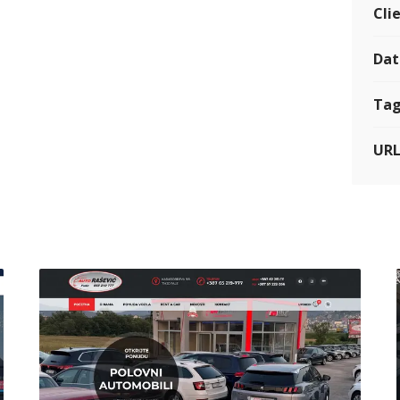
Cli
Dat
Tag
UR