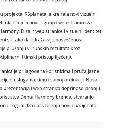
u projekta, RSplaneta je kreirala novi vizuelni
et, uključujući novi logotip i web stranicu za
armony. Dizajn web stranice i vizuelni identitet
jeni su tako da odražavaju posvećenost
ije pružanju vrhunskih rezultata kroz
sciplinarni i timski pristup liječenju.
anica je prilagođena korisnicima i pruža jasne
cije o uslugama, timu i samoj ordinaciji. Nova
a prezentacija i web stranica doprinose jačanju
 prisustva DentalHarmony brenda, stvaranju
onalnog imidža i privlačenju novih pacijenata.