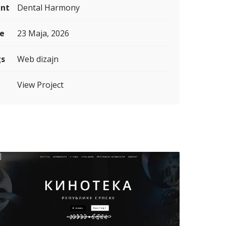
ent
Dental Harmony
e
23 Maja, 2026
s
Web dizajn
L
View Project